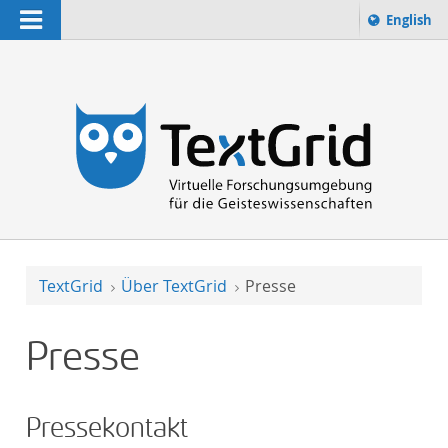
Navigation
Sprache 
English
Suchbegriff:
zur Suche
TextGrid
Über TextGrid
Presse
Presse
Pressekontakt